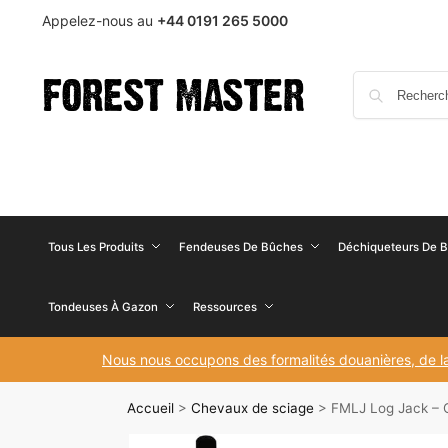
Appelez-nous au
+44 0191 265 5000
Tous Les Produits
Fendeuses De Bûches
Déchiqueteurs De Bo
Tondeuses À Gazon
Ressources
Nous nous occupons des formalités douanières, de la
Accueil
>
Chevaux de sciage
>
FMLJ Log Jack – C