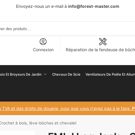
Envoyez-nous un e-mail à
info@forest-master.com
Connexion
Réparation de la fendeuse de bûc
is Et Broyeurs De Jardin
Chevaux De Scie
Ventilateurs De Poêle Et All
 TVA et des droits de douane, pour que vous n'ayez pas à le faire.
P
rochet à bois, lève-bûches et chevalet