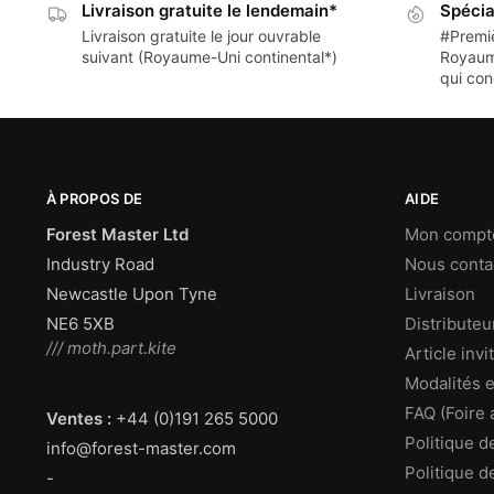
Livraison gratuite le lendemain*
Spécia
Livraison gratuite le jour ouvrable
#Premiè
suivant (Royaume-Uni continental*)
Royaume
qui con
À PROPOS DE
AIDE
Forest Master Ltd
Mon compt
Industry Road
Nous conta
Newcastle Upon Tyne
Livraison
NE6 5XB
Distributeu
/// moth.part.kite
Article inv
Modalités e
FAQ (Foire 
Ventes :
+44 (0)191 265 5000
Politique d
info@forest-master.com
Politique d
-