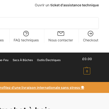
Ouvrir un
ticket d'assistance technique
Recherche
hes
FAQ techniques
Nous contacter
Checkout
£
0
.00
ume-Feu
Sacs À Bûches
Outils Électriques
0
rofitez d'une livraison internationale sans stress 🌍