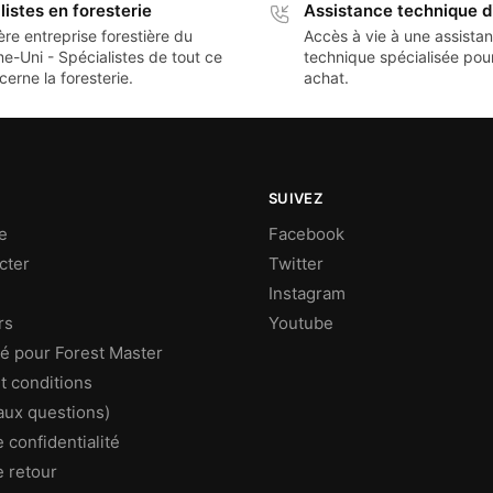
listes en foresterie
Assistance technique d
re entreprise forestière du
Accès à vie à une assista
-Uni - Spécialistes de tout ce
technique spécialisée po
cerne la foresterie.
achat.
SUIVEZ
e
Facebook
cter
Twitter
Instagram
rs
Youtube
ité pour Forest Master
t conditions
aux questions)
e confidentialité
e retour