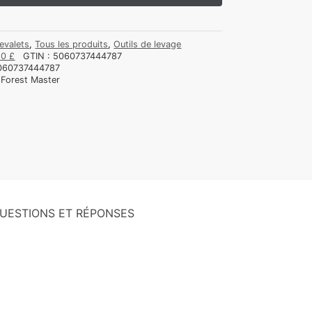
evalets
,
Tous les produits
,
Outils de levage
50 £
GTIN :
5060737444787
060737444787
:
Forest Master
UESTIONS ET RÉPONSES