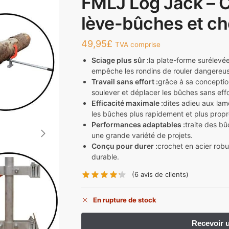
FMLJ Log Jack – C
lève-bûches et ch
49,95
£
TVA comprise
Sciage plus sûr :
la plate-forme surélevé
empêche les rondins de rouler dangereu
Travail sans effort :
grâce à sa conceptio
soulever et déplacer les bûches sans effo
Efficacité maximale :
dites adieu aux la
les bûches plus rapidement et plus prop
Performances adaptables :
traite des b
une grande variété de projets.
Conçu pour durer :
crochet en acier robu
durable.
(6
avis de clients)
En rupture de stock