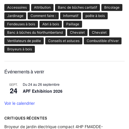
Accessoires
Attribution
Banc de bûches caritatif
Bricolage
Jardinage
Comment faire :
Informatif
poêle à bois
Fendeuses à bois
Abri à bois
Paillage
Banc à bûches du Northumberland
Chevalet
Chevalet
Ventilateurs de poêle
Conseils et astuces
Combustible d'hiver
Broyeurs à bois
Événements à venir
Du
24
au
26 septembre
SEPT.
24
APF Exhibition 2026
Voir le calendrier
CRITIQUES RÉCENTES
Broyeur de jardin électrique compact 4HP FM4DDE-