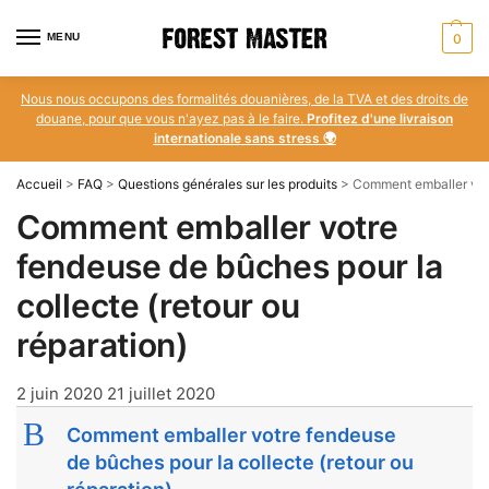
MENU
0
Nous nous occupons des formalités douanières, de la TVA et des droits de
douane, pour que vous n'ayez pas à le faire.
Profitez d'une livraison
internationale sans stress 🌍
Accueil
>
FAQ
>
Questions générales sur les produits
>
Comment emballer votre
Comment emballer votre
fendeuse de bûches pour la
collecte (retour ou
réparation)
2 juin 2020
21 juillet 2020
B
Comment emballer votre fendeuse
de bûches pour la collecte (retour ou