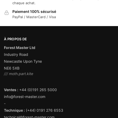
chaque achat.
Paiement 100% sécurisé
PayPal / MasterCard / Visa
À PROPOS DE
Forest Master Ltd
Industry Road
Newcastle Upon Tyne
NE6 5XB
/// moth.part.kite
Ventes :
+44 (0)191 265 5000
info@forest-master.com
-
Technique :
(+44) 0191 276 6553
technical@forest-master.com